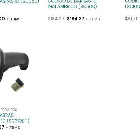
CÓDIGO DE BARRAS 1D
CÓDIG
ARRAS 1D (SC050)
INALÁMBRICO (SC300)
(SC100
00
$
184.37
$
184.37
$
81.71
+ ITBMS
+ ITBMS
PARA POS
BARRAS
 1D (SC310BT)
67
+ ITBMS