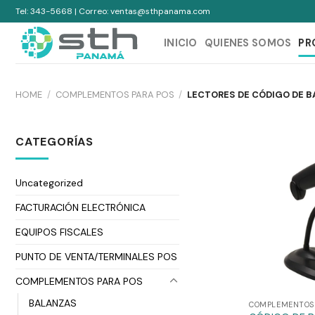
Skip
Tel: 343-5668 | Correo: ventas@sthpanama.com
to
content
INICIO
QUIENES SOMOS
PR
HOME
/
COMPLEMENTOS PARA POS
/
LECTORES DE CÓDIGO DE B
CATEGORÍAS
Uncategorized
FACTURACIÓN ELECTRÓNICA
EQUIPOS FISCALES
PUNTO DE VENTA/TERMINALES POS
COMPLEMENTOS PARA POS
BALANZAS
COMPLEMENTOS 