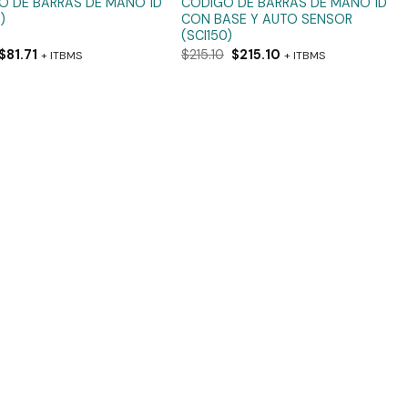
O DE BARRAS DE MANO 1D
CÓDIGO DE BARRAS DE MANO 1D
)
CON BASE Y AUTO SENSOR
(SCI150)
$
81.71
$
215.10
$
215.10
+ ITBMS
+ ITBMS