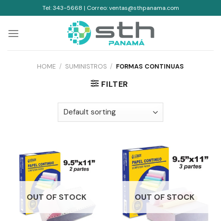
Skip
Tel: 343-5668 | Correo: ventas@sthpanama.com
to
content
HOME
/
SUMINISTROS
/
FORMAS CONTINUAS
FILTER
OUT OF STOCK
OUT OF STOCK