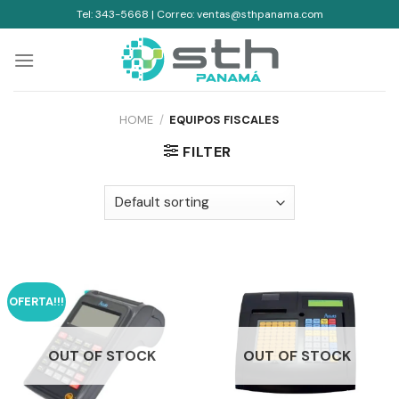
Skip
Tel: 343-5668 | Correo: ventas@sthpanama.com
to
content
HOME
/
EQUIPOS FISCALES
FILTER
OFERTA!!!
OUT OF STOCK
OUT OF STOCK