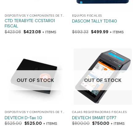
DISPOSITIVOS Y COMPONENTES DE TRANSMISIÓN DE DATOS FISCALES
EQUIPOS FISCALES
CTD TERABYTE CCSTAR01
DASCOM TALLY TD1140
FISCAL
$
423.08
$
423.08
$
693.33
$
499.99
+ ITBMS
+ ITBMS
OUT OF STOCK
OUT OF STOCK
DISPOSITIVOS Y COMPONENTES DE TRANSMISIÓN DE DATOS FISCALES
CAJAS REGISTRADORAS FISCALES
DEVTECH D-Tax 1.0
DEVTECH SMART DTP7
$
525.00
$
525.00
$
800.00
$
750.00
+ ITBMS
+ ITBMS